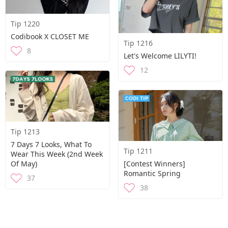
Tip 1220
Codibook X CLOSET ME
Tip 1216
8
Let's Welcome LILYTI!
12
Tip 1213
7 Days 7 Looks, What To
Tip 1211
Wear This Week (2nd Week
Of May)
[Contest Winners]
Romantic Spring
37
38