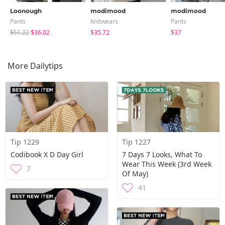
Loonough
modimood
modimood
Pants
Knitwears
Pants
$51.22
$36.02
$35.72
$37
More Dailytips
Tip 1229
Tip 1227
Codibook X D Day Girl
7 Days 7 Looks, What To
Wear This Week (3rd Week
7
Of May)
41