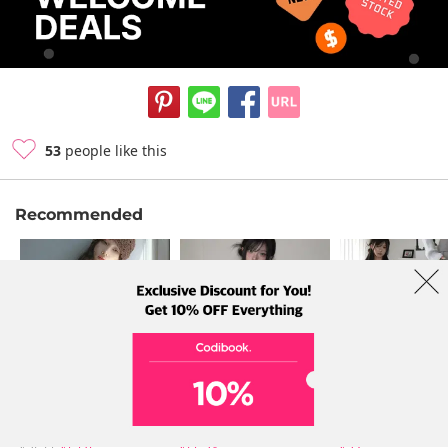
53
people like this
Recommended
binary01
modimood
modimood
Sleeveless
Coat
Pants