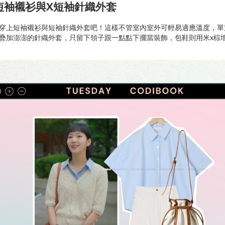
短袖襯衫與x短袖針織外套
穿上短袖襯衫與短袖針織外套吧！這樣不管室內室外可輕易適應溫度，單
疊加澎澎的針織外套，只留下領子跟一點點下擺當裝飾，包鞋則用米x棕