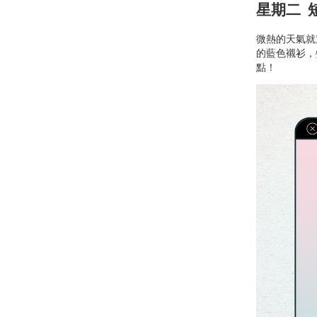
星期二 
微熱的天氣就
的藍色襯衫，
點！