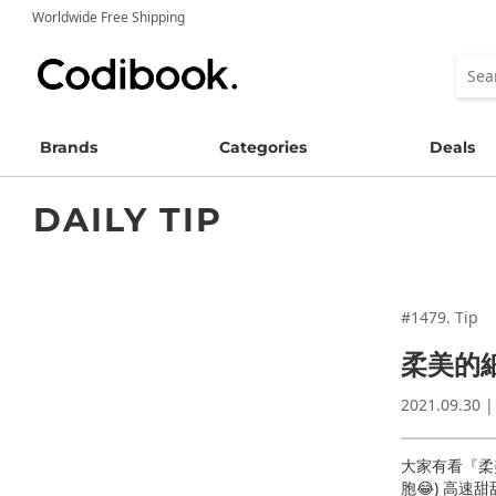
Worldwide Free Shipping
Brands
Categories
Deals
DAILY TIP
#1479. Tip
柔美的
2021.09.30 |
大家有看『柔
胞😂) 高