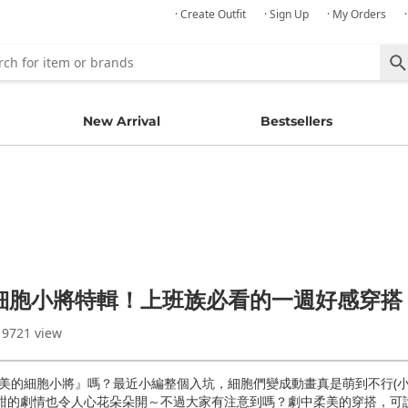
· Create Outfit
· Sign Up
· My Orders
New Arrival
Bestsellers
細胞小將特輯！上班族必看的一週好感穿搭
 9721 view
美的細胞小將』嗎？最近小編整個入坑，細胞們變成動畫真是萌到不行(
速甜甜的劇情也令人心花朵朵開～不過大家有注意到嗎？劇中柔美的穿搭，可