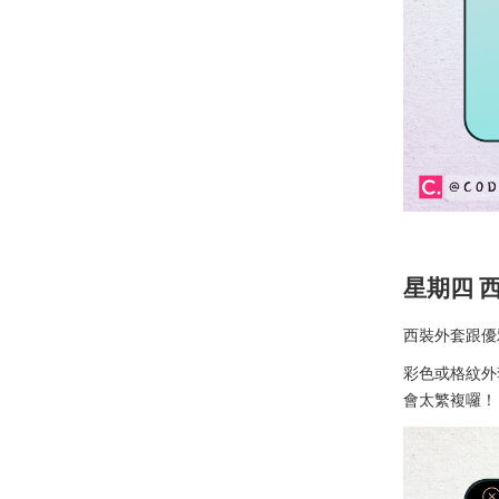
星期四 
西裝外套跟優
彩色或格紋外
會太繁複囉！