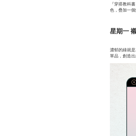
『穿搭教科書
色，疊加一個
星期一 
濃郁的綠就是
單品，創造出