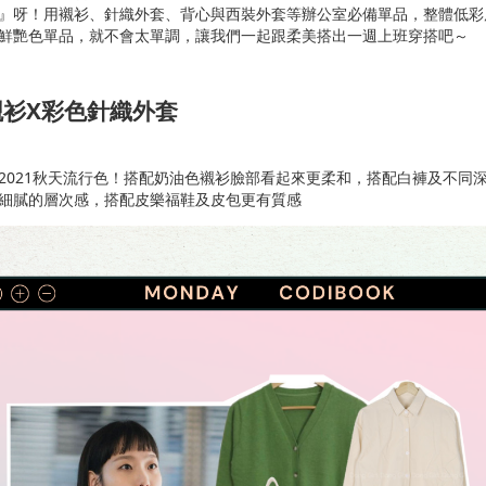
』呀！用襯衫、針織外套、背心與西裝外套等辦公室必備單品，整體低彩
鮮艷色單品，就不會太單調，讓我們一起跟柔美搭出一週上班穿搭吧～
襯衫x彩色針織外套
2021秋天流行色！搭配奶油色襯衫臉部看起來更柔和，搭配白褲及不同
細膩的層次感，搭配皮樂福鞋及皮包更有質感