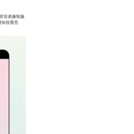
穿容易像制服
增加視覺亮