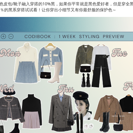
色皮包/靴子融入穿搭的10%黑，如果你平常就是黑色爱好者，但是穿全
0％的黑系穿搭试试看！让你穿出小细节又有你最舒服的保护色～