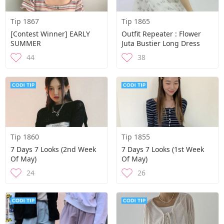
Tip 1867
Tip 1865
[contest Winner] EARLY
Outfit Repeater : Flower
SUMMER
Juta Bustier Long Dress
44
38
Tip 1860
Tip 1855
7 Days 7 Looks (2nd Week
7 Days 7 Looks (1st Week
Of May)
Of May)
24
26