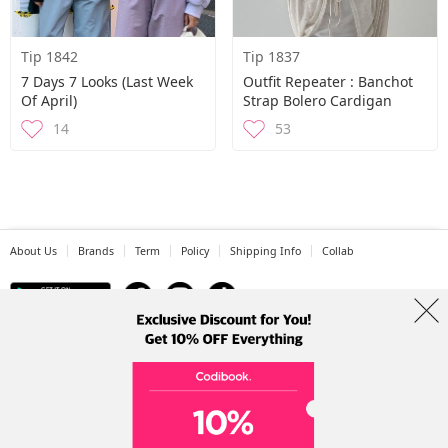
Tip 1842
Tip 1837
7 Days 7 Looks (Last Week
Outfit Repeater : Banchot
Of April)
Strap Bolero Cardigan
14
53
About Us
Brands
Term
Policy
Shipping Info
Collab
Address: A-301, 114, Gasan digital 2-ro, Geumcheon-gu, Seoul
Tel: +82-1661-1813 (Korean) Email: help@codibook.net