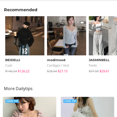
Recommended
BEIDELLI
modimood
JASMINBELL
Coat
Cardigan / Vest
Pants
$140.24
$126.22
$28.04
$27.15
$37.50
$29.61
More Dailytips