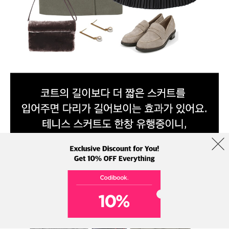
코디 정보 보기>
https://codibook.net/codi/6882746