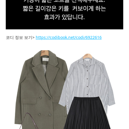
코디 정보 보기>
https://codibook.net/codi/6922616