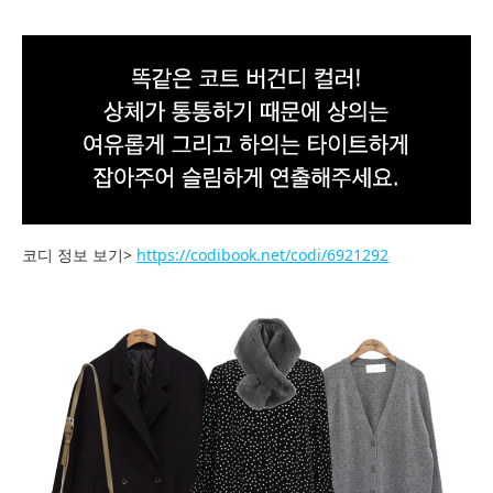
코디 정보 보기>
https://codibook.net/codi/6921292