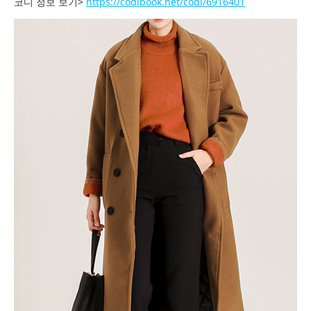
코디 정보 보기>
https://codibook.net/codi/6916401