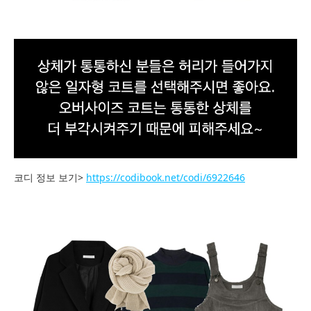
코디 정보 보기>
https://codibook.net/codi/6922646