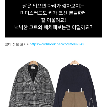
코디 정보 보기>
https://codibook.net/codi/6897849