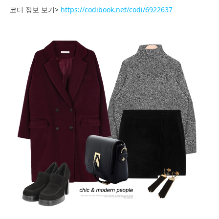
코디 정보 보기>
https://codibook.net/codi/6922637