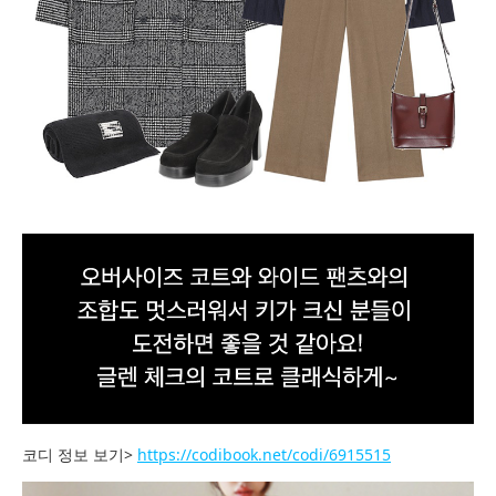
코디 정보 보기>
https://codibook.net/codi/6915515