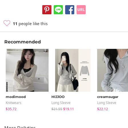
11
people like this
Recommended
modimood
HIJJOO
creamsugar
Knitwears
Long Sleeve
Long Sleeve
$35.72
$21.55
$19.11
$22.12