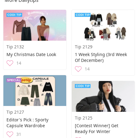
More Dailytips
Tip 2132
Tip 2129
My Christmas Date Look
1 Week Styling (3rd Week
Of December)
14
14
Tip 2127
Tip 2125
Editor's Pick : Sporty
Capsule Wardrobe
[Contest Winner] Get
Ready For Winter
31