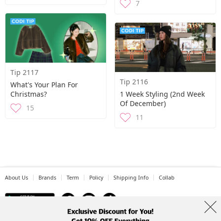
7
Tip 2117
Tip 2116
What's Your Plan For
Christmas?
1 Week Styling (2nd Week
Of December)
15
11
About Us
Brands
Term
Policy
Shipping Info
Collab
Address: A-301, 114, Gasan digital 2-ro, Geumcheon-gu, Seoul