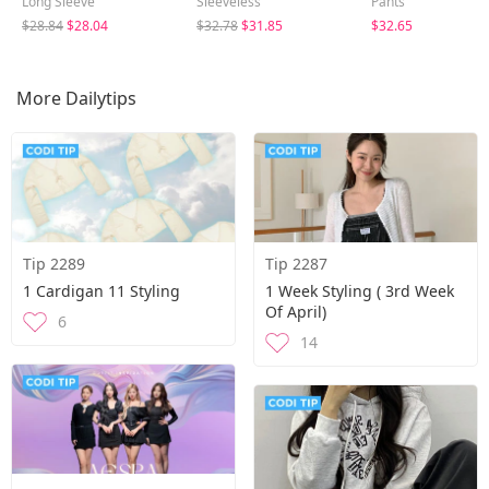
Long Sleeve
Sleeveless
Pants
$28.84
$28.04
$32.78
$31.85
$32.65
More Dailytips
Tip 2289
Tip 2287
1 Cardigan 11 Styling
1 Week Styling ( 3rd Week
Of April)
6
14