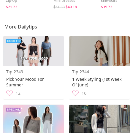
Zip-Up
Mini Dresses
Knitwears
$21.22
$61.33
$49.18
$35.72
More Dailytips
Tip 2349
Tip 2344
Pick Your Mood For
1 Week Styling (1st Week
Summer
Of June)
12
16