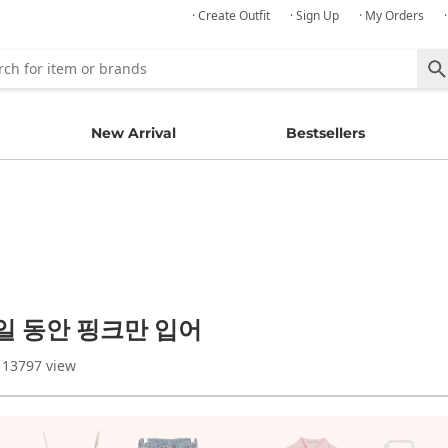
· Create Outfit
· Sign Up
· My Orders
New Arrival
Bestsellers
일 동안 핑크만 입어
 13797 view