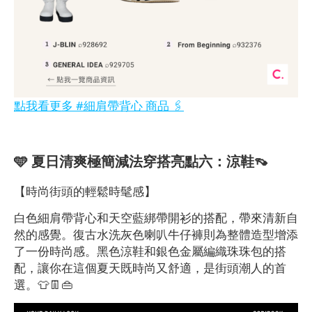
點我看更多 #細肩帶背心 商品 🖇️
🩵 夏日清爽極簡減法穿搭亮點六：涼鞋👡
【時尚街頭的輕鬆時髦感】
白色細肩帶背心和天空藍綁帶開衫的搭配，帶來清新自
然的感覺。復古水洗灰色喇叭牛仔褲則為整體造型增添
了一份時尚感。黑色涼鞋和銀色金屬編織珠珠包的搭
配，讓你在這個夏天既時尚又舒適，是街頭潮人的首
選。👕👖👜