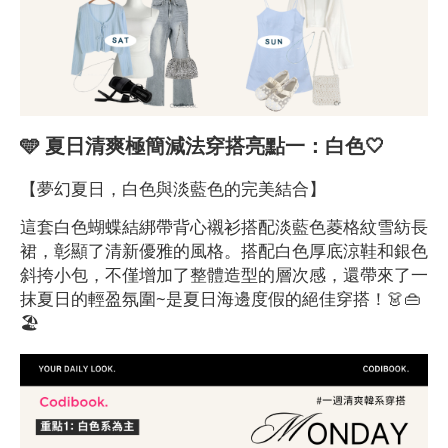
🩵 夏日清爽極簡減法穿搭亮點一：白色🤍
【夢幻夏日，白色與淡藍色的完美結合】
這套白色蝴蝶結綁帶背心襯衫搭配淡藍色菱格紋雪紡長
裙，彰顯了清新優雅的風格。搭配白色厚底涼鞋和銀色
斜挎小包，不僅增加了整體造型的層次感，還帶來了一
抹夏日的輕盈氛圍~是夏日海邊度假的絕佳穿搭！👗👜
🏖️