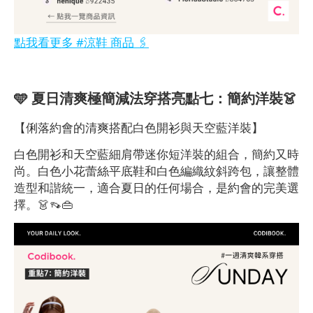
點我看更多 #涼鞋 商品 🖇️
🩵 夏日清爽極簡減法穿搭亮點七：簡約洋裝👗
【俐落約會的清爽搭配白色開衫與天空藍洋裝】
白色開衫和天空藍細肩帶迷你短洋裝的組合，簡約又時
尚。白色小花蕾絲平底鞋和白色編織紋斜跨包，讓整體
造型和諧統一，適合夏日的任何場合，是約會的完美選
擇。👗👡👜