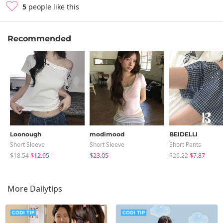
5
people like this
Recommended
Loonough
modimood
BEIDELLI
Short Sleeve
Short Sleeve
Short Pants
$18.54
$12.05
$23.05
$26.22
$7.87
More Dailytips