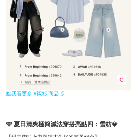
點我看更多 #襯衫 商品 🖇️
🩵 夏日清爽極簡減法穿搭亮點四：雪紡💎
【甜美雪紡上衣與復古牛仔的輕盈組合】