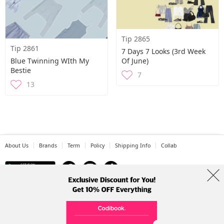
Tip 2865
Tip 2861
7 Days 7 Looks (3rd Week
Blue Twinning WIth My
Of June)
Bestie
7
13
About Us
Brands
Term
Policy
Shipping Info
Collab
Address: A-301, 114, Gasan digital 2-ro, Geumcheon-gu, Seoul
Tel: +82-1661-1813 (Korean) Email: help@codibook.net