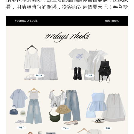
看，用清爽時尚的穿搭，從容面對這個夏天吧！☁️🌀🩵