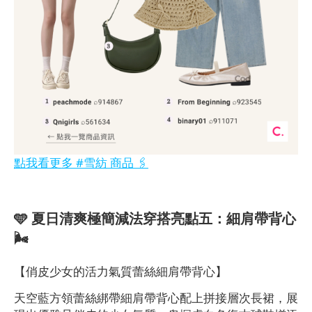
點我看更多 #雪紡 商品 🖇️
🩵 夏日清爽極簡減法穿搭亮點五：細肩帶背心
🌬️
【俏皮少女的活力氣質蕾絲細肩帶背心】
天空藍方領蕾絲綁帶細肩帶背心配上拼接層次長裙，展