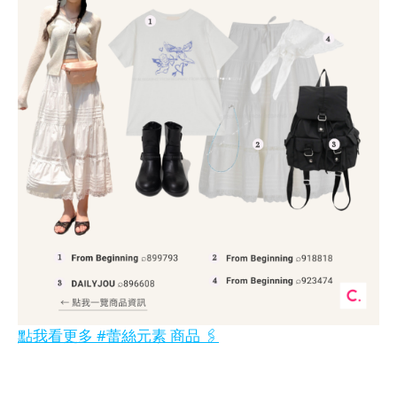
點我看更多 #蕾絲元素 商品 🖇️