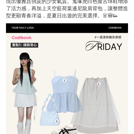
現出優雅且俏皮的少女氣質。鬼塚虎白色復古球鞋增添
了活力感，再加上天空藍荷葉邊尼龍肩背包，讓整體造
型更顯青春洋溢，是夏日出遊的完美選擇。👗🎒👟