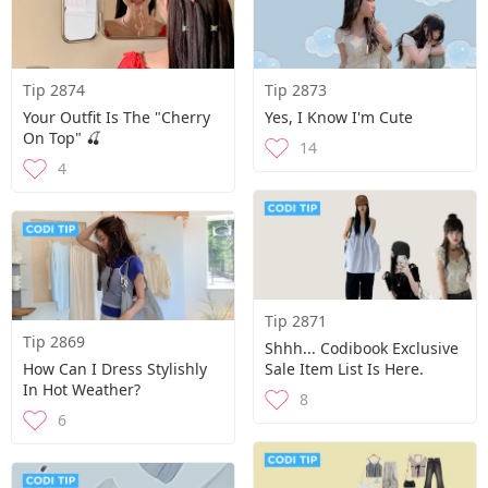
Tip 2874
Tip 2873
Your Outfit Is The "Cherry
Yes, I Know I'm Cute
On Top" 🍒
14
4
Tip 2871
Tip 2869
Shhh... Codibook Exclusive
How Can I Dress Stylishly
Sale Item List Is Here.
In Hot Weather?
8
6