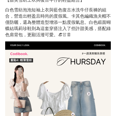
白色雪紡泡泡短袖上衣與藍色復古水洗牛仔長褲的組
合，營造出輕盈且時尚的度假風。卡其色編織漁夫帽不
僅防曬，還為整體造型增添一點度假氣息。白色緞面蝴
蝶結瑪莉珍鞋則為這套穿搭注入了些許甜美感，搭配綠
色肩背包，更顯活潑可愛。👒👚👖