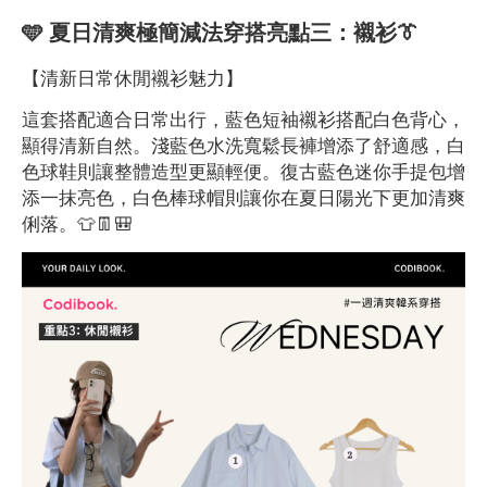
🩵 夏日清爽極簡減法穿搭亮點三：襯衫👔
【清新日常休閒襯衫魅力】
這套搭配適合日常出行，藍色短袖襯衫搭配白色背心，
顯得清新自然。淺藍色水洗寬鬆長褲增添了舒適感，白
色球鞋則讓整體造型更顯輕便。復古藍色迷你手提包增
添一抹亮色，白色棒球帽則讓你在夏日陽光下更加清爽
俐落。👕👖🎒