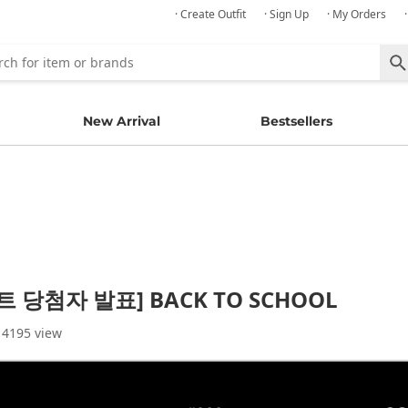
· Create Outfit
· Sign Up
· My Orders
New Arrival
Bestsellers
 당첨자 발표] BACK TO SCHOOL
 4195 view