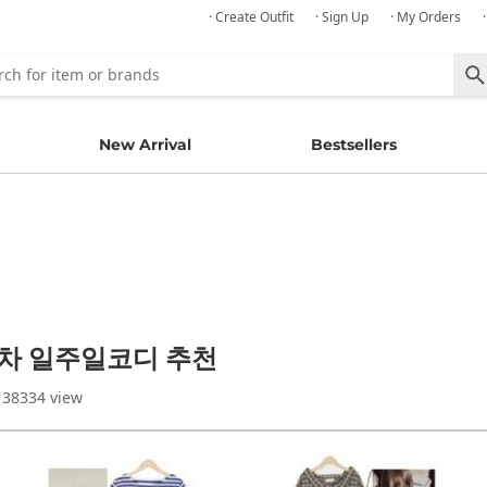
· Create Outfit
· Sign Up
· My Orders
New Arrival
Bestsellers
주차 일주일코디 추천
 38334 view