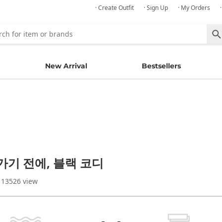
· Create Outfit
· Sign Up
· My Orders
New Arrival
Bestsellers
가기 전에, 블랙 코디
 13526 view