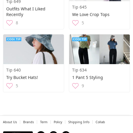
Tip 649
Tip 645
Outfits What I Liked
Recently
We Love Crop Tops
8
5
Tip 640
Tip 634
Try Bucket Hats!
1 Pant 5 Styling
5
9
About Us
Brands
Term
Policy
Shipping Info
Collab