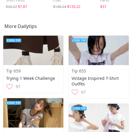
Short Pants
Coat
Pants
$26.22
$7.87
$140.24
$126.22
$37
More Dailytips
Tip 659
Tip 655
Trying 1 Week Challenge
Vintage Inspired T-Shirt
Outfits
97
67