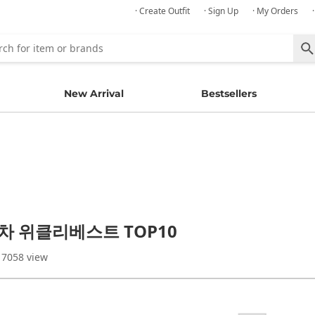
· Create Outfit
· Sign Up
· My Orders
New Arrival
Bestsellers
주차 위클리베스트 TOP10
 7058 view