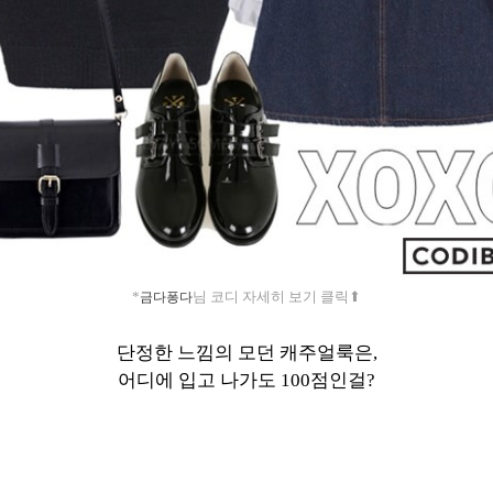
*
님 코디 자세히 보기 클릭⬆︎
금다퐁다
단정한 느낌의 모던 캐주얼룩은,
어디에 입고 나가도 100점인걸?