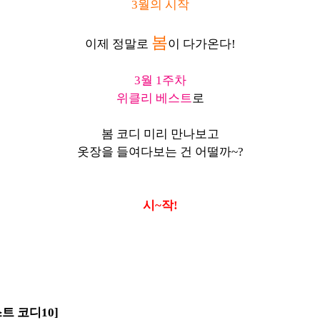
3월의 시작
봄
이제 정말로
이 다가온다!
3월 1주차
위클리
베스트
로
봄 코디 미리 만나보고
옷장을 들여다보는 건 어떨까~?
시~작!
트 코디10]