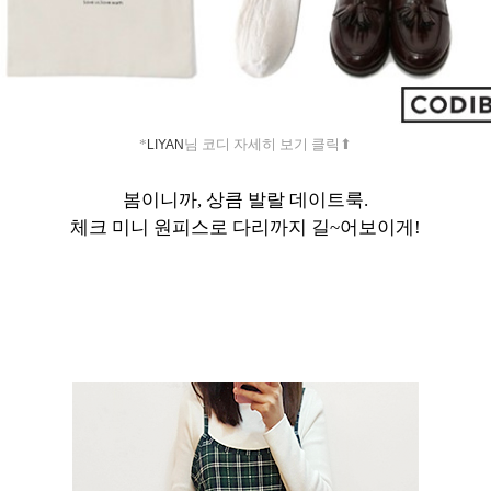
*
님 코디 자세히 보기 클릭⬆︎
LIYAN
봄이니까, 상큼 발랄 데이트룩.
체크 미니 원피스로 다리까지 길~어보이게!