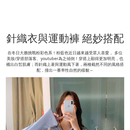
針織衣與運動褲 絕妙搭配
在冬日大膽挑戰粉彩色系！粉藍色近日越來越受眾人喜愛， 多位
美妝/穿搭部落客、youtuber為之傾倒！穿搭上顯得更加明亮，也
襯出白皙肌膚；而針織上著與運動風下著，兩種截然不同的風格搭
配，撞出一番率性自然的樣貌～