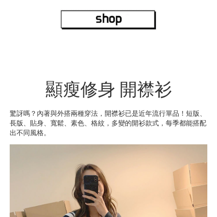
顯瘦修身 開襟衫
驚訝嗎？內著與外搭兩種穿法，開襟衫已是近年流行單品！短版、
長版、貼身、寬鬆、素色、格紋，多變的開衫款式，每季都能搭配
出不同風格。