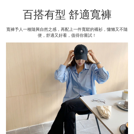
百搭有型 舒適寬褲
寬褲予人一種隨興自然之感，再配上一件寬鬆的襯衫，慵懶又不隨
便，舒適又好看，值得你嘗試！