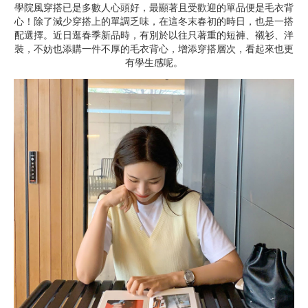
學院風穿搭已是多數人心頭好，最顯著且受歡迎的單品便是毛衣背
心！除了減少穿搭上的單調乏味，在這冬末春初的時日，也是一搭
配選擇。近日逛春季新品時，有別於以往只著重的短褲、襯衫、洋
裝，不妨也添購一件不厚的毛衣背心，增添穿搭層次，看起來也更
有學生感呢。