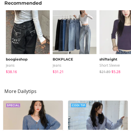
Recommended
boogieshop
BOKPLACE
shifteight
Jeans
Jeans
Short Sleeve
$38.16
$31.21
$21.89
$5.28
More Dailytips