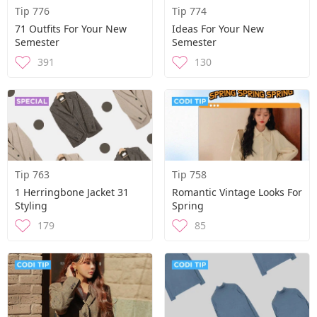
Tip 776
Tip 774
71 Outfits For Your New
Ideas For Your New
Semester
Semester
391
130
Tip 763
Tip 758
1 Herringbone Jacket 31
Romantic Vintage Looks For
Styling
Spring
179
85