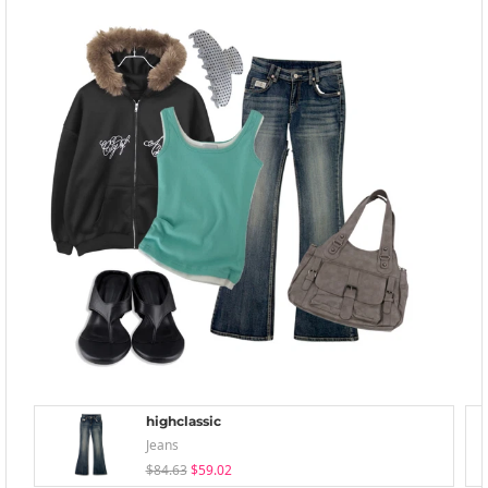
highclassic
Jeans
$84.63
$59.02