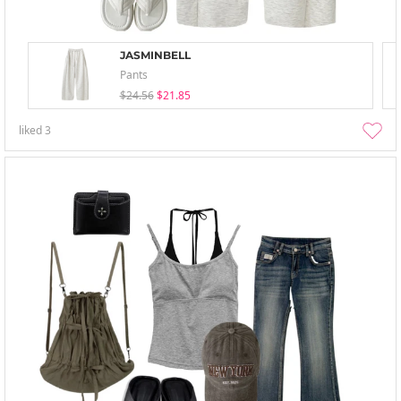
JASMINBELL
Pants
$24.56
$21.85
liked
3