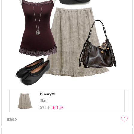
binary01
Skirt
$31.40
$21.98
liked
5