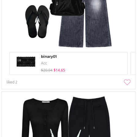
binary01
Acc
$20.94
$14.65
liked
2