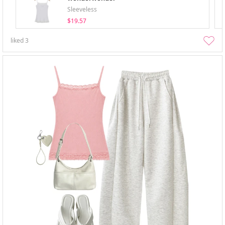
Sleeveless
$19.57
liked
3