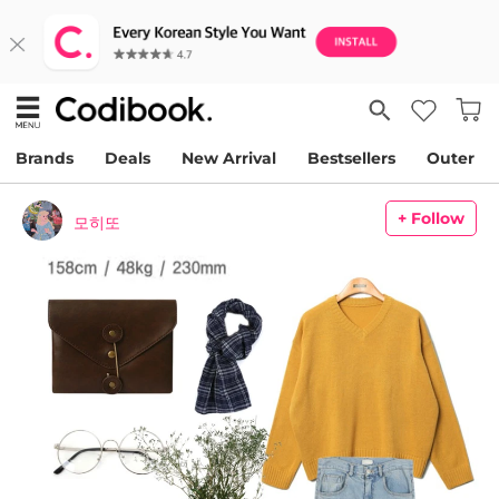
Brands
Deals
New Arrival
Bestsellers
Outer
+ Follow
모히또