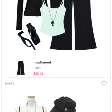
modimood
Pants
$25.48
liked
3