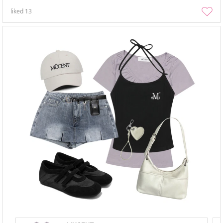
liked
13