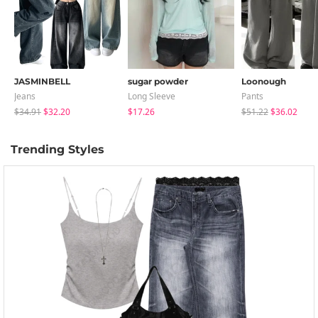
JASMINBELL
sugar powder
Loonough
Jeans
Long Sleeve
Pants
$34.91
$32.20
$17.26
$51.22
$36.02
Trending Styles