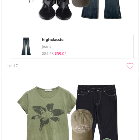
highclassic
Jeans
$84.63
$59.02
liked
7