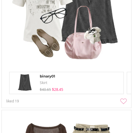
binary01
Skirt
$40.65
$28.45
liked
19