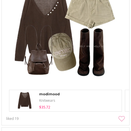
modimood
Knitwears
$35.72
liked
19