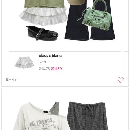
classic blanc
Skirt
$48.78
$24.39
liked
19