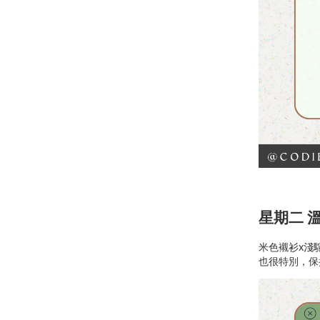
星期二 溫
米色襯衫x淺
也很特別，保