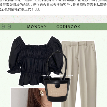
需要穿套裝職場的面試，也很適合要出去拜訪客戶，開會簡報等需要點氣勢
全包的樂福鞋更正式！💁🏻‍♀️