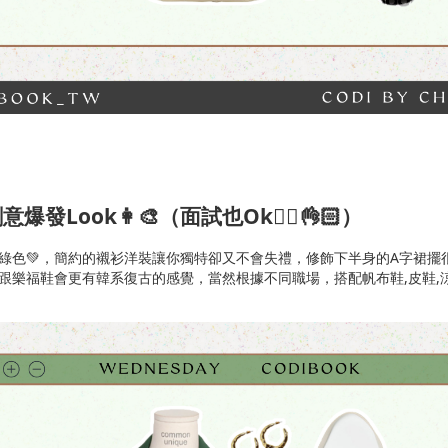
爆發Look👩‍🎨（面試也ok🙆‍♀️👌🏻）
綠色💚，簡約的襯衫洋裝讓你獨特卻又不會失禮，修飾下半身的A字裙擺
跟樂福鞋會更有韓系復古的感覺，當然根據不同職場，搭配帆布鞋,皮鞋,