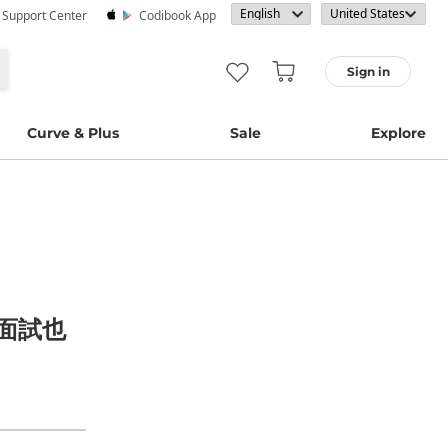
· Support Center
Codibook App
Sign in
Curve & Plus
Sale
Explore
面試也