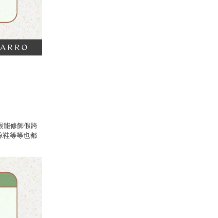
很能修飾假跨
涼鞋等等也都