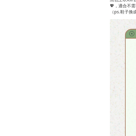
💖，適合不
（ps.鞋子換成