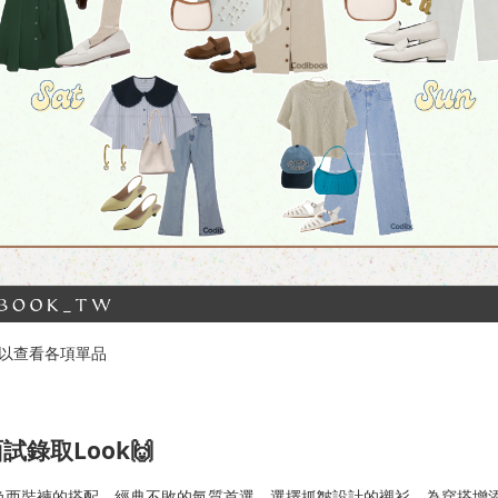
以查看各項單品
試錄取Look🙌
色西裝褲的搭配，經典不敗的氣質首選，選擇抓皺設計的襯衫，為穿搭增