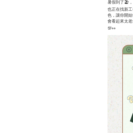
暑假到了🏖
也正在找新工
色，讓你開始
會看起來太老
💯👀