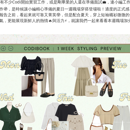
，有不少Codi開始實習工作，或是剛畢業的人還在準備面試💼，連小編工
作🧭，是時候讓小編精心準備的夏日一週職場穿搭登場啦！適度的正式感
報告之前，看起來就可靠又菁英🤓，但是配合夏天，穿上短袖襯衫微微的
氣，更能展現新鮮人的熱情🔥與活力⚡️，就讓我們一起來看看本週職場加