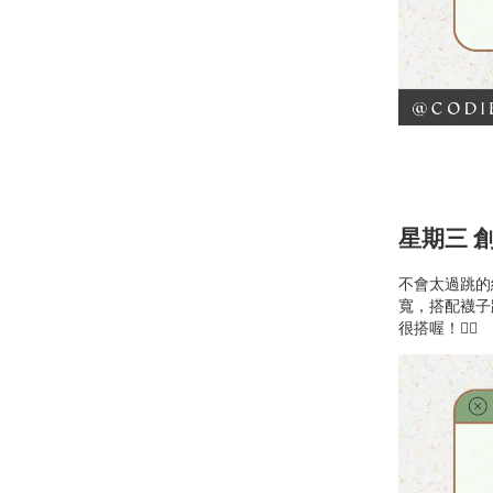
星期三 創意
不會太過跳的
寬，搭配襪子
很搭喔！👍🏻