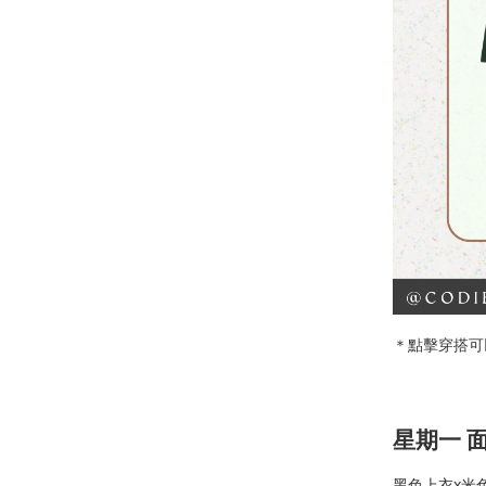
＊點擊穿搭可
星期一 面
黑色上衣x米