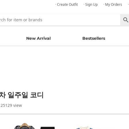
· Create Outfit
· Sign Up
· My Orders
New Arrival
Bestsellers
주차 일주일 코디
 25129 view