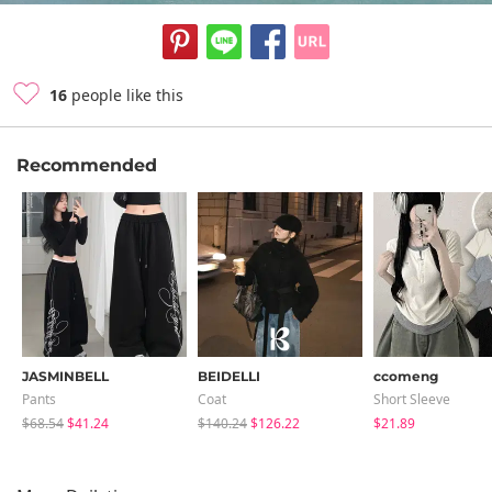
16
people like this
Recommended
JASMINBELL
BEIDELLI
ccomeng
Pants
Coat
Short Sleeve
$68.54
$41.24
$140.24
$126.22
$21.89