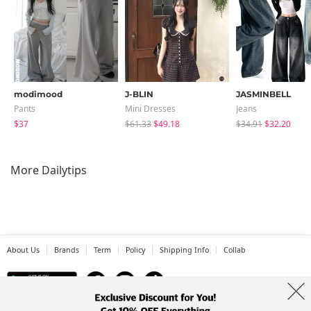
modimood
J-BLIN
JASMINBELL
Pants
Mini Dresses
Jeans
$37
$61.33
$49.18
$34.91
$32.20
More Dailytips
About Us
Brands
Term
Policy
Shipping Info
Collab
Address: A-301, 114, Gasan digital 2-ro, Geumcheon-gu, Seoul