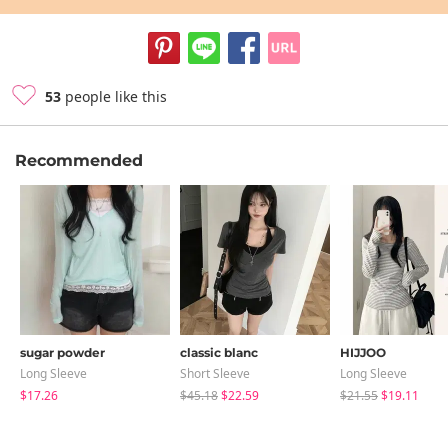
53
people like this
Recommended
sugar powder
classic blanc
HIJJOO
Long Sleeve
Short Sleeve
Long Sleeve
$17.26
$45.18
$22.59
$21.55
$19.11