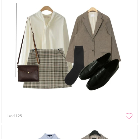
liked
125