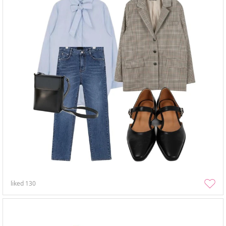
liked
130