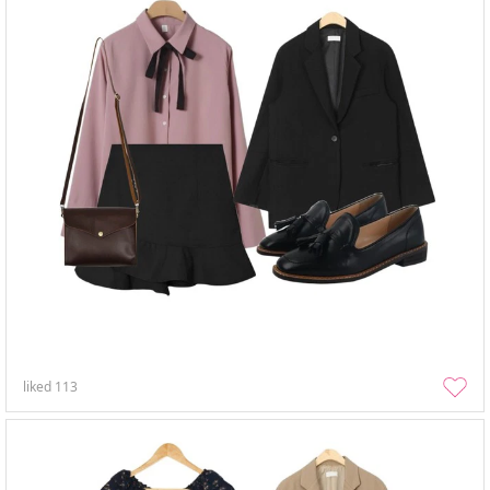
liked
113