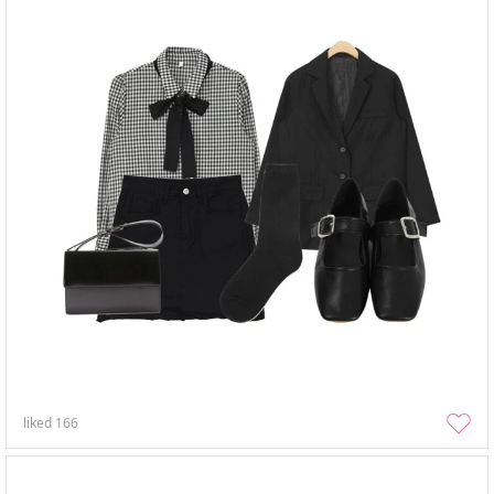
liked
166