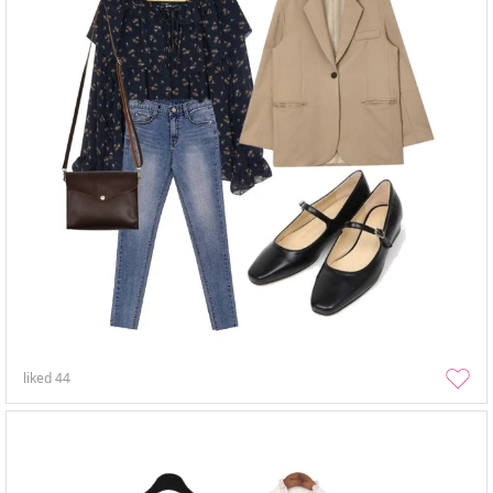
liked
44