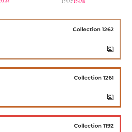
28.66
$25.37
$24.56
$24
Collection 1262
Collection 1261
Collection 1192