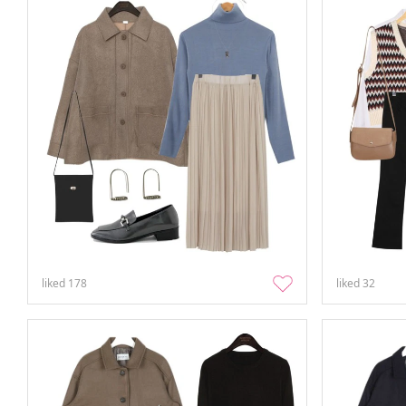
liked
178
liked
32