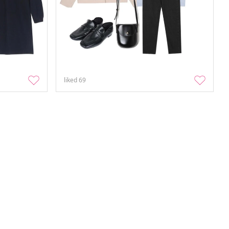
liked
69