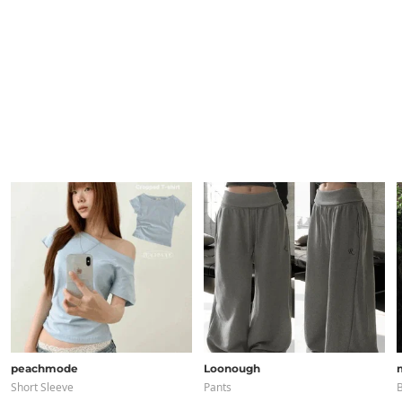
peachmode
Loonough
Short Sleeve
Pants
B