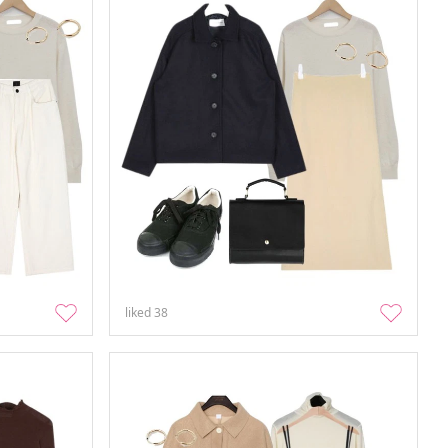
liked
38