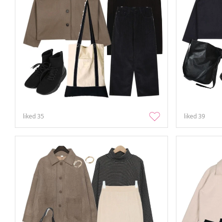
liked
35
liked
39