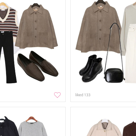
liked
133