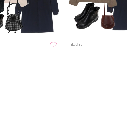
liked
35