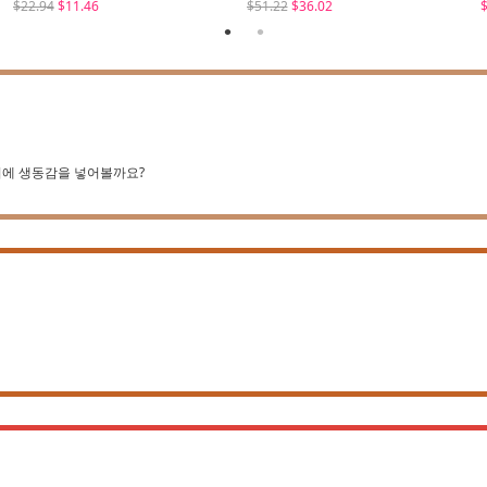
$22.94
$11.46
$51.22
$36.02
$
디에 생동감을 넣어볼까요?