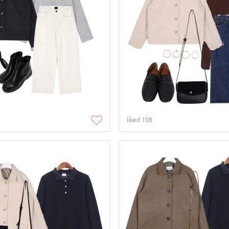
liked
108