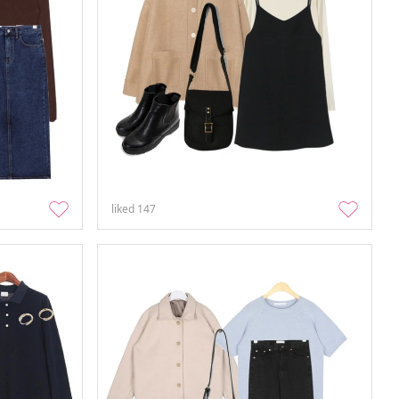
liked
147