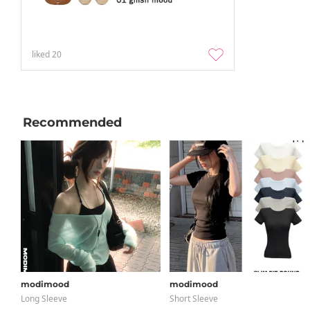
liked
20
Recommended
modimood
modimood
Long Sleeve
Short Sleeve