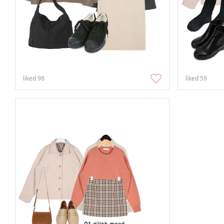
liked
98
liked
59