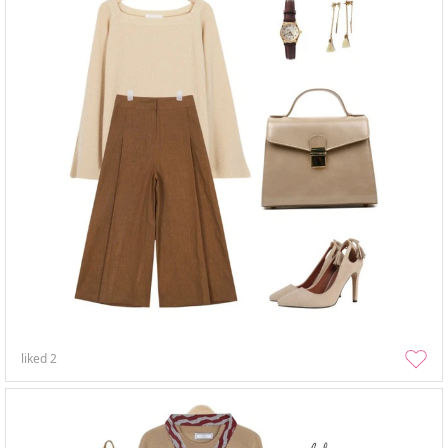
liked
2