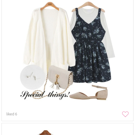
liked
6