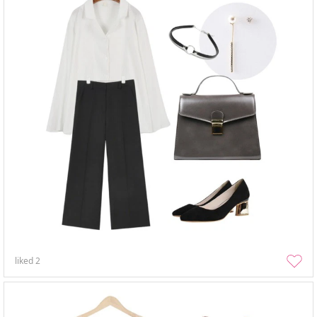
liked
2