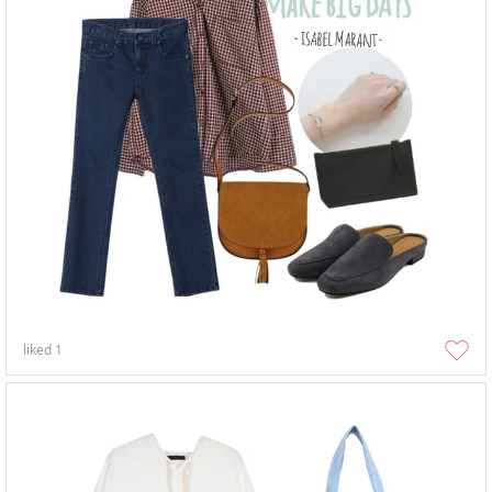
liked
1