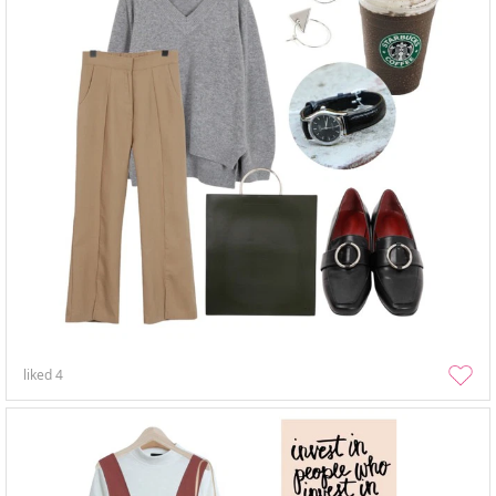
liked
4