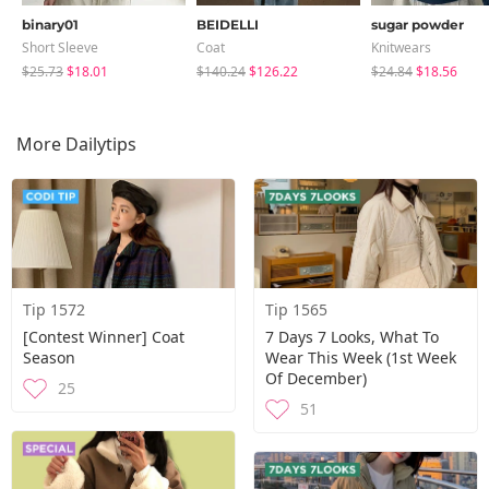
binary01
BEIDELLI
sugar powder
Short Sleeve
Coat
Knitwears
$25.73
$18.01
$140.24
$126.22
$24.84
$18.56
More Dailytips
Tip 1572
Tip 1565
[contest Winner] Coat
7 Days 7 Looks, What To
Season
Wear This Week (1st Week
Of December)
25
51