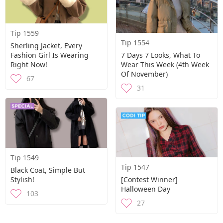
Tip 1559
Tip 1554
Sherling Jacket, Every
Fashion Girl Is Wearing
7 Days 7 Looks, What To
Right Now!
Wear This Week (4th Week
Of November)
67
31
Tip 1549
Tip 1547
Black Coat, Simple But
Stylish!
[Contest Winner]
Halloween Day
103
27