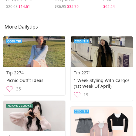
$20.68
$14.61
$36.95
$35.79
$65.24
More Dailytips
Tip 2274
Tip 2271
Picnic Outfit Ideas
1 Week Styling With Cargos
(1st Week Of April)
35
19