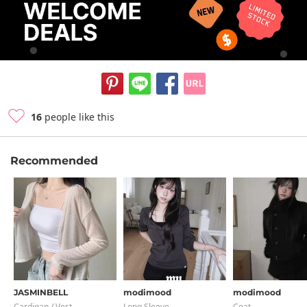
16
people like this
Recommended
JASMINBELL
modimood
modimood
Cardigan / Vest
Long Sleeve
Coat