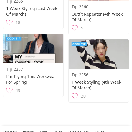
Tip 2265
Tip 2260
1 Week Styling (Last Week
Of March)
Outfit Repeater (4th Week
Of March)
18
9
Tip 2257
Tip 2256
I'm Trying This Workwear
For Spring
1 Week Styling (4th Week
Of March)
49
20