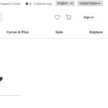
· Support Center
Codibook App
Sign in
Curve & Plus
Sale
Explore
