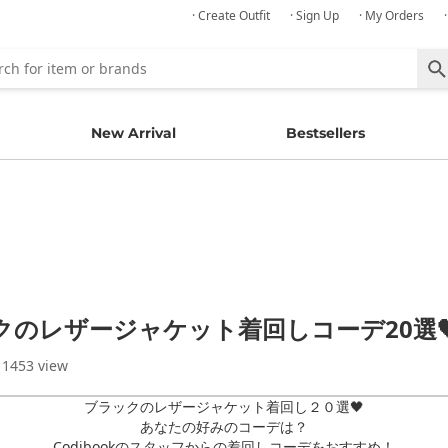
· Create Outfit
· Sign Up
· My Orders
New Arrival
Bestsellers
クのレザージャケット着回しコーデ20選
 1453 view
ブラックのレザージャケット着回し２０選🖤
あなたの好みのコーデは？
Codibookのスタッフからの着回しコーデをおすすめ！