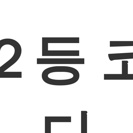
２등 
디