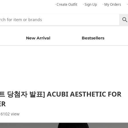
· Create Outfit
· Sign Up
· My Orders
New Arrival
Bestsellers
 당첨자 발표] ACUBI AESTHETIC FOR
ER
 6102 view