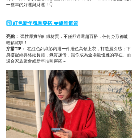
一整年的好運與財運！👇
1️⃣ 紅色新年氛圍穿搭 ❤️優雅氣質
亮點：
彈性厚實的針織材質，不僅舒適還超百搭，任何身形都能
輕鬆駕馭！
穿搭TIP：
在紅色針織衫內搭一件淺色高領上衣，打造層次感；下
身搭配經典格紋長裙，氣質加倍，讓你成為全場最優雅的存在。🎀
適合家族聚會或新年拍照穿搭～