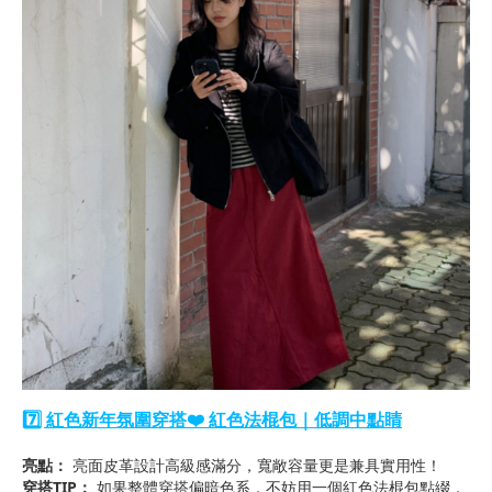
7️⃣ 紅色新年氛圍穿搭❤️ 紅色法棍包｜低調中點睛
亮點：
亮面皮革設計高級感滿分，寬敞容量更是兼具實用性！
穿搭TIP：
如果整體穿搭偏暗色系，不妨用一個紅色法棍包點綴，