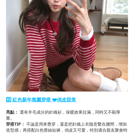
3️⃣ 紅色新年氛圍穿搭 ❤️俏皮甜美
亮點：
選有羊毛成分的針織衫，保暖效果拉滿，同時又不顯厚
重。
穿搭TIP：
不論是用來疊穿，還是把針織上衣隨意繫在腰間，增加
造型感；再搭配白色蕾絲短褲，俏皮又可愛，特別適合親友聚會時