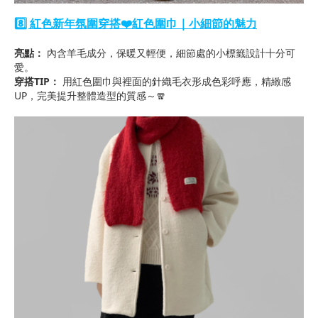
8️⃣ 紅色新年氛圍穿搭❤️紅色圍巾｜小細節的魅力
亮點：
內含羊毛成分，保暖又輕便，細節處的小標籤設計十分可
愛。
穿搭TIP：
用紅色圍巾與裡面的針織毛衣形成色彩呼應，精緻感
UP，完美提升整體造型的質感～🧣