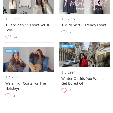
Tip 3000
Tip 2997
1 Cardigan 11 Looks You'll
1 Midi Skirt 6 Trendy Looks
Love
7
24
Tip 2994
Tip 2993
Winter Outfits You Won't
Warm Fur Coats For The
Get Bored Of
Holidays
6
2