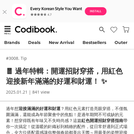
Brands
Deals
New Arrival
Bestsellers
Outer
#3008. Tip
🧧 過年特輯：開運招財穿搭，用紅色
迎接新年滿滿的好運和財運！ ✨
2025.01.21 | 841 view
過年想
迎接滿滿的好運和財運
？用紅色元素打造亮眼穿搭，不僅氛
圍滿滿，還能成為年節聚會中的焦點！是過年期間不可或缺的元
素！想穿得既有年味又不失時尚感？這篇
紅色開運招財穿搭指南
帶
你一次搞定！從溫暖的針織衫到精緻的配件，從日常舒適到正式場
合，全方位搭配靈感讓你整個春節都美出天際～用最美的姿態迎接