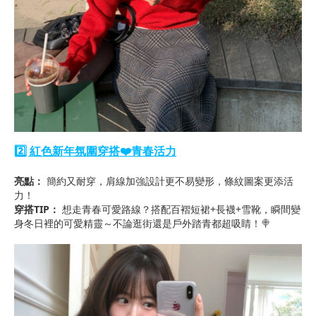
2️⃣ 紅色新年氛圍穿搭❤️青春活力
亮點：
簡約又耐穿，肩線加強設計更不易變形，條紋圖案更添活
力！
穿搭TIP：
想走青春可愛路線？搭配百褶短裙+長襪+雪靴，瞬間變
身冬日裡的可愛精靈～不論逛街還是戶外踏青都超吸睛！🍭