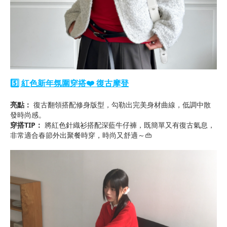
5️⃣ 紅色新年氛圍穿搭❤️ 復古摩登
亮點：
復古翻領搭配修身版型，勾勒出完美身材曲線，低調中散
發時尚感。
穿搭TIP：
將紅色針織衫搭配深藍牛仔褲，既簡單又有復古氣息，
非常適合春節外出聚餐時穿，時尚又舒適～👜