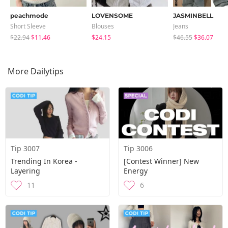
peachmode
LOVENSOME
JASMINBELL
Short Sleeve
Blouses
Jeans
$22.94
$11.46
$24.15
$46.55
$36.07
More Dailytips
Tip 3007
Tip 3006
Trending In Korea -
[Contest Winner] New
Layering
Energy
11
6