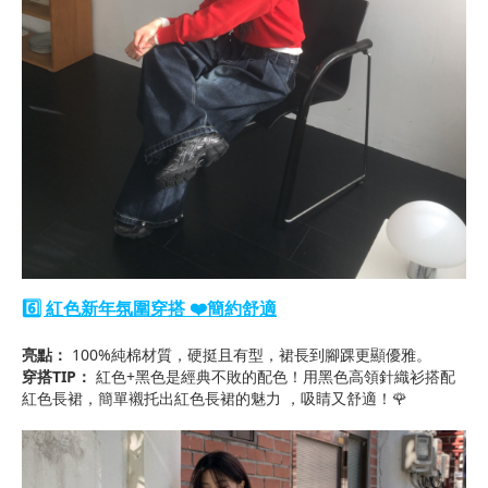
6️⃣ 紅色新年氛圍穿搭 ❤️簡約舒適
亮點：
100%純棉材質，硬挺且有型，裙長到腳踝更顯優雅。
穿搭TIP：
紅色+黑色是經典不敗的配色！用黑色高領針織衫搭配
紅色長裙，簡單襯托出紅色長裙的魅力
，吸睛又舒適！🌹