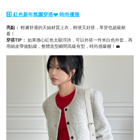
4️⃣ 紅色新年氛圍穿搭❤️ 時尚優雅
亮點：
輕膚舒適的天絲材質上衣，輕便又好搭，單穿也超級耐
看！
穿搭TIP：
如果擔心紅色太顯浮誇，可以外搭一件米白色外套，再
用細皮帶做點綴，整體造型瞬間高級有型，時尚感爆棚！💼