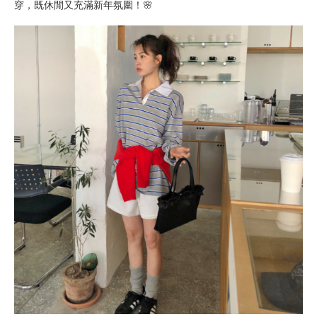
穿，既休閒又充滿新年氛圍！🌸