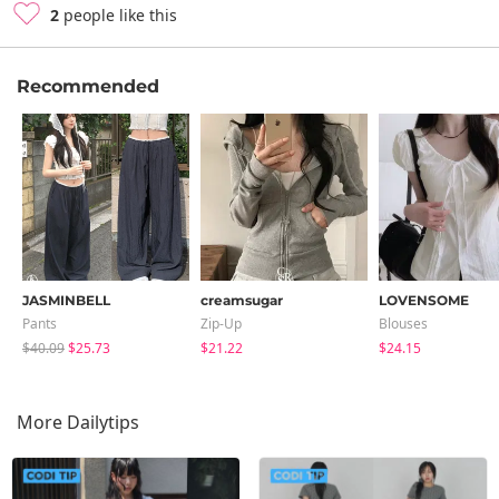
2
people like this
Recommended
JASMINBELL
creamsugar
LOVENSOME
Pants
Zip-Up
Blouses
$40.09
$25.73
$21.22
$24.15
More Dailytips