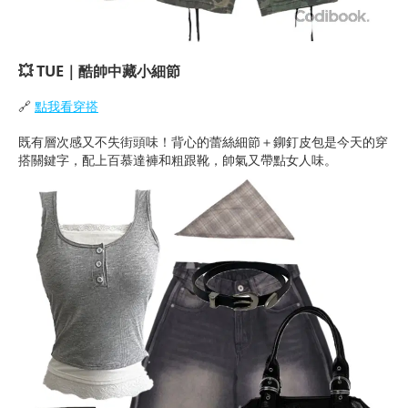
💥 TUE｜酷帥中藏小細節
🔗
點我看穿搭
既有層次感又不失街頭味！背心的蕾絲細節＋鉚釘皮包是今天的穿
搭關鍵字，配上百慕達褲和粗跟靴，帥氣又帶點女人味。