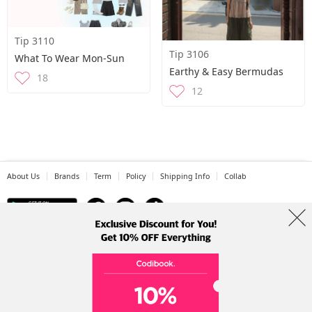
Tip 3110
Tip 3106
What To Wear Mon-Sun
Earthy & Easy Bermudas
18
12
About Us
Brands
Term
Policy
Shipping Info
Collab
Address: A-301, 114, Gasan digital 2-ro, Geumcheon-gu, Seoul
Tel: +82-1661-1813 (Korean) Email: help@codibook.net