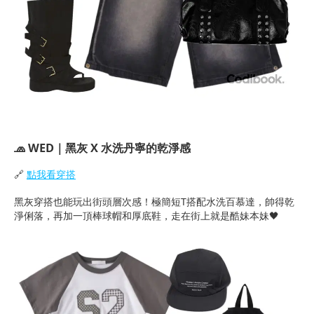
🧢 WED｜黑灰 X 水洗丹寧的乾淨感
🔗
點我看穿搭
黑灰穿搭也能玩出街頭層次感！極簡短T搭配水洗百慕達，帥得乾
淨俐落，再加一頂棒球帽和厚底鞋，走在街上就是酷妹本妹🖤