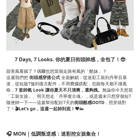
7 Days, 7 Looks. 你的夏日街頭帥感，全包了！😎
甜美風看膩了？偶爾也想當個走路有風的「酷妹」？
這週我們把
街頭感穿搭公式
全面解鎖：從迷彩工裝到丹寧百慕
達，從短版T恤到復古配件，不用費腦搭配，也能每天都不撞風
格，
7 套帥氣 Look 讓你夏天不只清爽，還夠拽。
無論你今天想當
「工裝女孩」、明天想走「丹寧復古魂」，或是週末只想穿個短T
隨便帥一下——這篇幫你配好7天的
街頭酷感OOTD
，照穿就對
了！
🎬Let’s go，這週一起帥到底！🖤👟
🎧 MON｜低調叛逆感：迷彩控女孩集合！