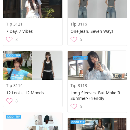
Tip 3121
Tip 3116
7 Day, 7 Vibes
One Jean, Seven Ways
8
5
Tip 3114
Tip 3113
12 Looks, 12 Moods
Long Sleeves, But Make It
Summer-Friendly
8
5