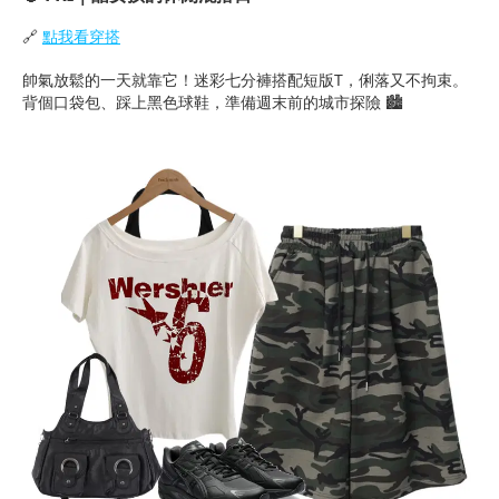
🔗
點我看穿搭
帥氣放鬆的一天就靠它！迷彩七分褲搭配短版T，俐落又不拘束。
背個口袋包、踩上黑色球鞋，準備週末前的城市探險 🏙️