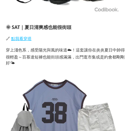
🌞
SAT｜夏日清爽感也能很街頭
🔗
點我看穿搭
穿上淺色系，感受陽光與風的味道☁️！這套讓你在炎炎夏日中帥得
很輕盈～百慕達短褲也能街頭感滿滿，出門逛市集或是約會都剛剛
好🌤️