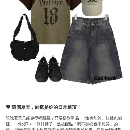
🖤 這個夏天，帥氣是妳的日常選項！
誰說夏天只能穿得輕飄飄？只要搭對單品，T恤也能帥、短褲也能
辣。一件短T＋一條好褲子，然後配點「我不開心也不想笑」的
臉， 街頭氛圍馬上拉滿😎還不趕快截圖收藏起來，從週一帥到週