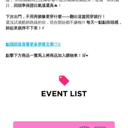
日，
回頭率保證比氣溫還高🔥
！
下次出門，不用再猶豫要穿什麼——翻出這篇照穿就行！
還沒試過酷帥路線的你，現在開始都不嫌晚!!!
每天一點點街頭感，
帥起來就停不下來！⚡
點我回首頁看更多穿搭文章💁🏻‍♀️
馬上將商品加入購物車！🛒
點擊下方商品一覽
❤️