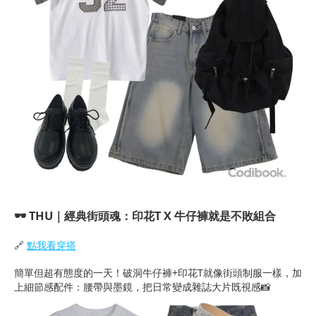
🕶
THU｜經典街頭魂：印花T X 牛仔褲就是不敗組合
🔗
點我看穿搭
簡單但超有態度的一天！破洞牛仔褲+印花T就像街頭制服一樣，加
上細節感配件：腰帶與墨鏡，把日常變成雜誌大片既視感📸