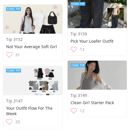
Tip 3159
Tip 3152
Pick Your Loafer Outfit
Not Your Average Soft Girl
13
31
Tip 3149
Tip 3147
Clean Girl Starter Pack
Your Outfit Flow For The
12
Week
20