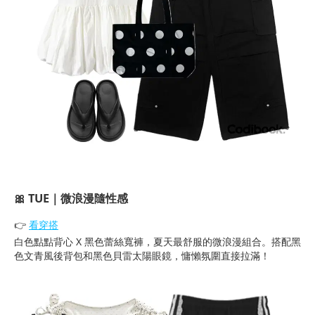
🎀 TUE｜微浪漫隨性感
👉
看穿搭
白色點點背心 X 黑色蕾絲寬褲，夏天最舒服的微浪漫組合。搭配黑
色文青風後背包和黑色貝雷太陽眼鏡，慵懶氛圍直接拉滿！