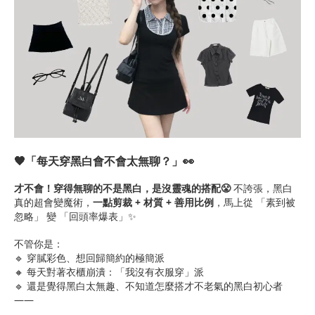
🖤「每天穿黑白會不會太無聊？」👀
才不會！穿得無聊的不是黑白，是沒靈魂的搭配😤
不誇張，黑白
真的超會變魔術，
一點剪裁 + 材質 + 善用比例
，馬上從 「素到被
忽略」 變 「回頭率爆表」✨
不管你是：
🔹 穿膩彩色、想回歸簡約的極簡派
🔸 每天對著衣櫃崩潰：「我沒有衣服穿」派
🔹 還是覺得黑白太無趣、不知道怎麼搭才不老氣的黑白初心者
——