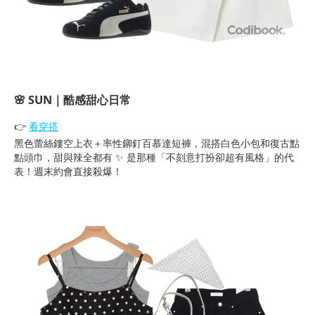
🌸 SUN｜酷感甜心日常
👉
看穿搭
黑色蕾絲鏤空上衣＋率性鉚釘百慕達短褲，混搭白色小包和復古點
點頭巾，甜與辣全都有 ✨ 是那種「不刻意打扮卻超有風格」的代
表！週末約會直接殺爆！