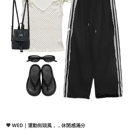
🖤 WED｜運動街頭風，，休閒感滿分