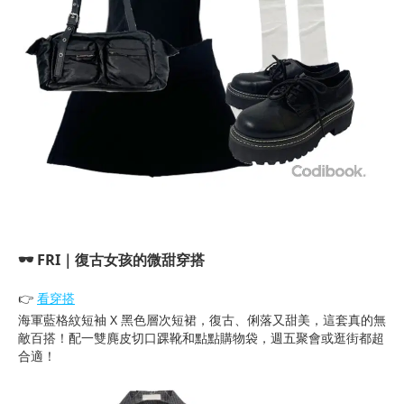
🕶️ FRI｜復古女孩的微甜穿搭
👉
看穿搭
海軍藍格紋短袖 X 黑色層次短裙，復古、俐落又甜美，這套真的無
敵百搭！配一雙麂皮切口踝靴和點點購物袋，週五聚會或逛街都超
合適！