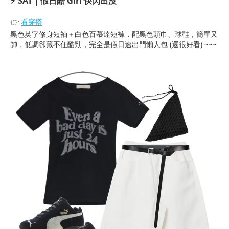
⚡ SAT｜假日酷 Girl 快閃出沒
👉
看穿搭
黑色英字修身短袖＋白色百慕達短褲，配黑色頭巾、球鞋，簡單又
帥，低調卻藏不住酷勁，完全是假日速出門懶人包 (還很好看) ~~~