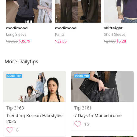
modimood
modimood
shifteight
Long Sleeve
Pants
Short Sleeve
$36.95
$35.79
$32.65
$21.89
$5.28
More Dailytips
Tip 3163
Tip 3161
Trending Korean Hairstyles
7 Days In Monochrome
2025
16
8