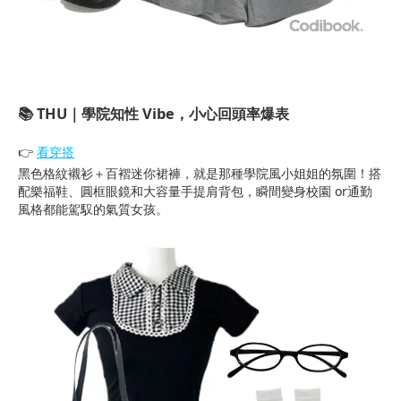
📚 THU｜學院知性 Vibe，小心回頭率爆表
👉
看穿搭
黑色格紋襯衫＋百褶迷你裙褲，就是那種學院風小姐姐的氛圍！搭
配樂福鞋、圓框眼鏡和大容量手提肩背包，瞬間變身校園 or通勤
風格都能駕馭的氣質女孩。