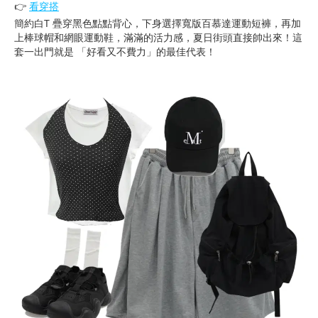
👉
看穿搭
簡約白T 疊穿黑色點點背心，下身選擇寬版百慕達運動短褲，再加
上棒球帽和網眼運動鞋，滿滿的活力感，夏日街頭直接帥出來！這
套一出門就是 「好看又不費力」的最佳代表！