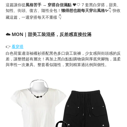
這篇讓你從
風格苦手 → 穿搭自信滿點
🖤🤍 7 套黑白穿搭，甜美、
知性、街頭、復古、隨性全包！
懶得想也能每天穿出風格✨
👇 快收
藏這篇，一週穿搭每天不重樣 👇
☁️ MON｜甜美工裝混搭，反差感直接拉滿
👉
看穿搭
白色荷葉邊澎袖襯衫搭配黑色多口袋工裝褲，少女感與街頭感的反
差，讓整體超有層次！再加上黑白點點購物袋與厚底夾腳拖，溫柔
與率性一次兼具。整套看似隨性，實則精算過比例與個性。